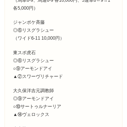
（馬単6-9、馬連6-9 各10,000円、3連単6⇔9→1
各5,000円）
ジャンポケ斉藤
◎⑥リスグラシュー
（ワイド6-11 10,000円）
東スポ虎石
◎⑥リスグラシュー
○⑨アーモンドアイ
▲②スワーヴリチャード
大久保洋吉元調教師
◎⑨アーモンドアイ
○⑩サートゥルナーリア
▲⑭ヴェロックス