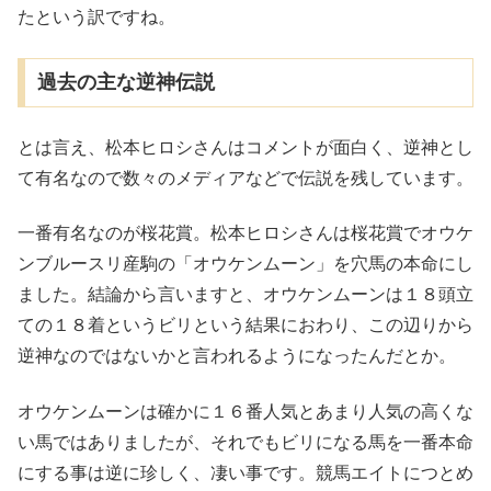
たという訳ですね。
過去の主な逆神伝説
とは言え、松本ヒロシさんはコメントが面白く、逆神とし
て有名なので数々のメディアなどで伝説を残しています。
一番有名なのが桜花賞。松本ヒロシさんは桜花賞でオウケ
ンブルースリ産駒の「オウケンムーン」を穴馬の本命にし
ました。結論から言いますと、オウケンムーンは１８頭立
ての１８着というビリという結果におわり、この辺りから
逆神なのではないかと言われるようになったんだとか。
オウケンムーンは確かに１６番人気とあまり人気の高くな
い馬ではありましたが、それでもビリになる馬を一番本命
にする事は逆に珍しく、凄い事です。競馬エイトにつとめ