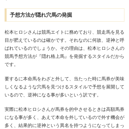
予想方法が隠れ穴馬の発掘
松本ヒロシさんは競馬エイトに務めており、競走馬を見る
目が肥えているのは確かです。それなのに何故、逆神と呼
ばれているのでしょうか。その理由は、松本ヒロシさんの
競馬予想方法が『隠れ格上馬』を発掘するスタイルだから
です。
要するに本命馬をわざと外して、当たった時に馬券が美味
しくなるような穴馬を見つけるスタイルで予想を展開して
いるので、逆神になる事が多いという訳です。
実際に松本ヒロシさんが馬券を的中させるときは高額馬券
になる事が多く、あえて本命を外しているので外す機会が
多く、結果的に逆神という異名を持つようになってしまっ