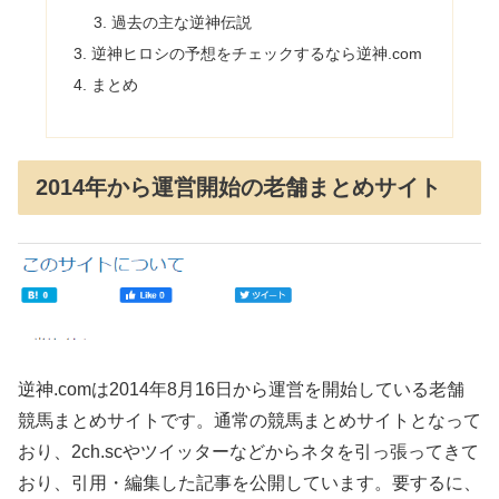
過去の主な逆神伝説
逆神ヒロシの予想をチェックするなら逆神.com
まとめ
2014年から運営開始の老舗まとめサイト
逆神.comは2014年8月16日から運営を開始している老舗
競馬まとめサイトです。通常の競馬まとめサイトとなって
おり、2ch.scやツイッターなどからネタを引っ張ってきて
おり、引用・編集した記事を公開しています。要するに、