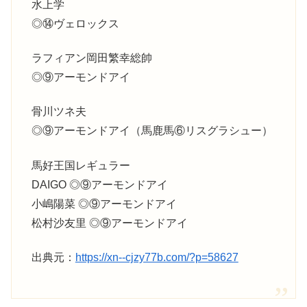
水上学
◎⑭ヴェロックス
ラフィアン岡田繁幸総帥
◎⑨アーモンドアイ
骨川ツネ夫
◎⑨アーモンドアイ（馬鹿馬⑥リスグラシュー）
馬好王国レギュラー
DAIGO ◎⑨アーモンドアイ
小嶋陽菜 ◎⑨アーモンドアイ
松村沙友里 ◎⑨アーモンドアイ
出典元：
https://xn--cjzy77b.com/?p=58627